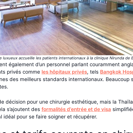
 luxueux accueille les patients internationaux à la clinique Nirunda de
nt également d’un personnel parlant couramment anglai
ents privés comme
les hôpitaux privés
, tels
Bangkok Hosp
ignes des meilleurs standards internationaux. Beaucoup
tes.
e de décision pour une chirurgie esthétique, mais la Thaï
ela s’ajoutent des
formalités d’entrée et de visa
simplifié
l idéal pour se faire soigner et récupérer.