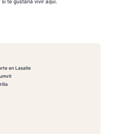
 te gustaría vivir aquí.
rte en Lasalle
umvit
illa