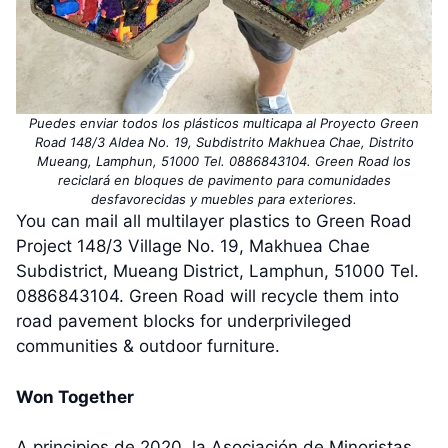
Puedes enviar todos los plásticos multicapa al Proyecto Green
Road 148/3 Aldea No. 19, Subdistrito Makhuea Chae, Distrito
Mueang, Lamphun, 51000 Tel. 0886843104. Green Road los
reciclará en bloques de pavimento para comunidades
desfavorecidas y muebles para exteriores.
You can mail all multilayer plastics to Green Road
Project 148/3 Village No. 19, Makhuea Chae
Subdistrict, Mueang District, Lamphun, 51000 Tel.
0886843104. Green Road will recycle them into
road pavement blocks for underprivileged
communities & outdoor furniture.
Won Together
A principios de 2020, la Asociación de Minoristas