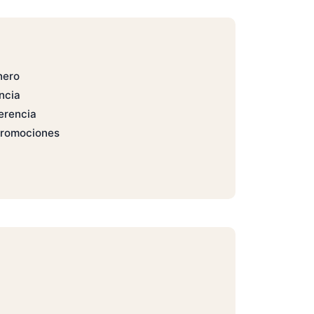
nero
ncia
erencia
promociones