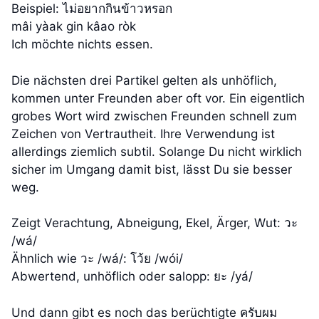
Beispiel: ไม่อยากกินข้าวหรอก
mâi yàak gin kâao ròk
Ich möchte nichts essen.
Die nächsten drei Partikel gelten als unhöflich,
kommen unter Freunden aber oft vor. Ein eigentlich
grobes Wort wird zwischen Freunden schnell zum
Zeichen von Vertrautheit. Ihre Verwendung ist
allerdings ziemlich subtil. Solange Du nicht wirklich
sicher im Umgang damit bist, lässt Du sie besser
weg.
Zeigt Verachtung, Abneigung, Ekel, Ärger, Wut: วะ
/wá/
Ähnlich wie วะ /wá/: โว้ย /wói/
Abwertend, unhöflich oder salopp: ยะ /yá/
Und dann gibt es noch das berüchtigte ครับผม