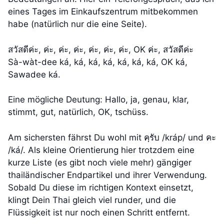
eines Tages im Einkaufszentrum mitbekommen
habe (natürlich nur die eine Seite).
สวัสดีค่ะ, ค่ะ, ค่ะ, ค่ะ, ค่ะ, ค่ะ, ค่ะ, OK ค่ะ, สวัสดีค่ะ
Sà-wàt-dee ká, ká, ká, ká, ká, ká, ká, OK ká,
Sawadee ká.
Eine mögliche Deutung: Hallo, ja, genau, klar,
stimmt, gut, natürlich, OK, tschüss.
Am sichersten fährst Du wohl mit คฺรับ /kráp/ und คะ
/ká/. Als kleine Orientierung hier trotzdem eine
kurze Liste (es gibt noch viele mehr) gängiger
thailändischer Endpartikel und ihrer Verwendung.
Sobald Du diese im richtigen Kontext einsetzt,
klingt Dein Thai gleich viel runder, und die
Flüssigkeit ist nur noch einen Schritt entfernt.