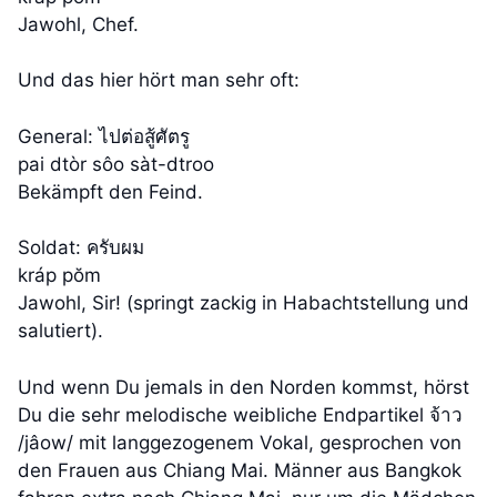
Jawohl, Chef.
Und das hier hört man sehr oft:
General: ไปต่อสู้ศัตรู
pai dtòr sôo sàt-dtroo
Bekämpft den Feind.
Soldat: ครับผม
kráp pŏm
Jawohl, Sir! (springt zackig in Habachtstellung und
salutiert).
Und wenn Du jemals in den Norden kommst, hörst
Du die sehr melodische weibliche Endpartikel จ้าว
/jâow/ mit langgezogenem Vokal, gesprochen von
den Frauen aus Chiang Mai. Männer aus Bangkok