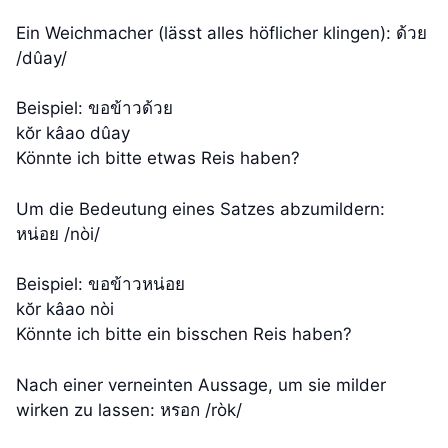
Ein Weichmacher (lässt alles höflicher klingen): ด้วย
/dûay/
Beispiel: ขอข้าวด้วย
kŏr kâao dûay
Könnte ich bitte etwas Reis haben?
Um die Bedeutung eines Satzes abzumildern:
หน่อย /nòi/
Beispiel: ขอข้าวหน่อย
kŏr kâao nòi
Könnte ich bitte ein bisschen Reis haben?
Nach einer verneinten Aussage, um sie milder
wirken zu lassen: หรอก /ròk/