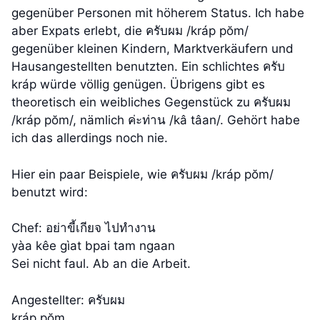
gegenüber Personen mit höherem Status. Ich habe
aber Expats erlebt, die ครับผม /kráp pŏm/
gegenüber kleinen Kindern, Marktverkäufern und
Hausangestellten benutzten. Ein schlichtes ครับ
kráp würde völlig genügen. Übrigens gibt es
theoretisch ein weibliches Gegenstück zu ครับผม
/kráp pŏm/, nämlich ค่ะท่าน /kâ tâan/. Gehört habe
ich das allerdings noch nie.
Hier ein paar Beispiele, wie ครับผม /kráp pŏm/
benutzt wird:
Chef: อย่าขี้เกียจ ไปทำงาน
yàa kêe gìat bpai tam ngaan
Sei nicht faul. Ab an die Arbeit.
Angestellter: ครับผม
kráp pŏm