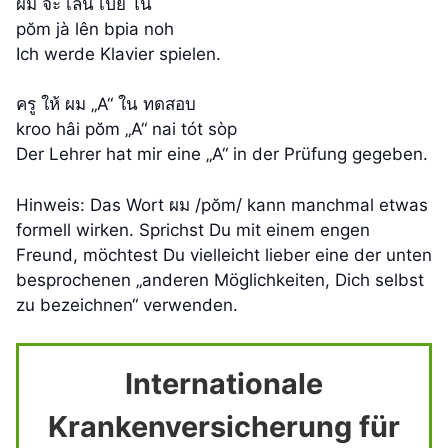
ผม จะ เล่น เปีย โน
pŏm jà lên bpia noh
Ich werde Klavier spielen.
ครู ให้ ผม „A“ ใน ทดสอบ
kroo hâi pŏm „A“ nai tót sòp
Der Lehrer hat mir eine „A“ in der Prüfung gegeben.
Hinweis: Das Wort ผม /pŏm/ kann manchmal etwas
formell wirken. Sprichst Du mit einem engen
Freund, möchtest Du vielleicht lieber eine der unten
besprochenen „anderen Möglichkeiten, Dich selbst
zu bezeichnen“ verwenden.
Internationale
Krankenversicherung für