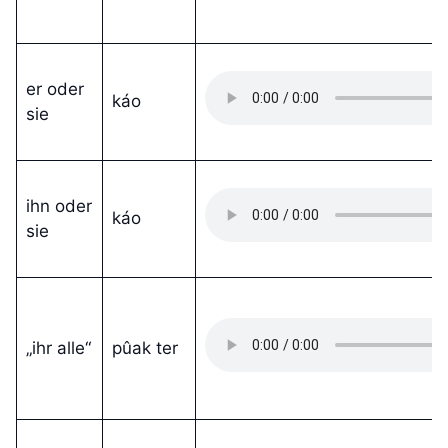
er oder
káo
sie
ihn oder
káo
sie
„ihr alle“
pûak ter