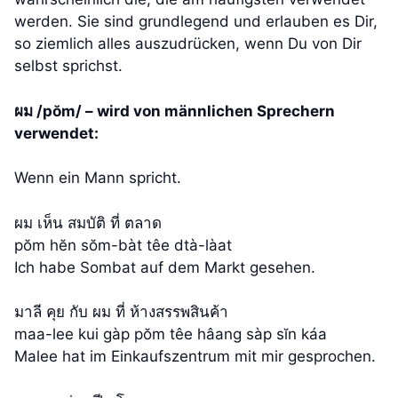
werden. Sie sind grundlegend und erlauben es Dir,
so ziemlich alles auszudrücken, wenn Du von Dir
selbst sprichst.
ผม /pŏm/ – wird von männlichen Sprechern
verwendet:
Wenn ein Mann spricht.
ผม เห็น สมบัติ ที่ ตลาด
pŏm hĕn sŏm-bàt têe dtà-làat
Ich habe Sombat auf dem Markt gesehen.
มาลี คุย กับ ผม ที่ ห้างสรรพสินค้า
maa-lee kui gàp pŏm têe hâang sàp sĭn káa
Malee hat im Einkaufszentrum mit mir gesprochen.