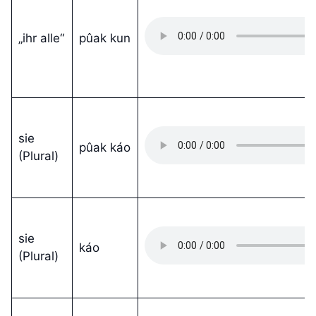
„ihr alle“
pûak kun
sie
pûak káo
(Plural)
sie
káo
(Plural)