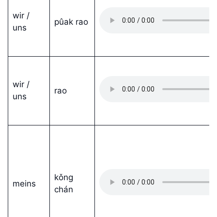
wir /
pûak rao
uns
wir /
rao
uns
kǒng
meins
chán