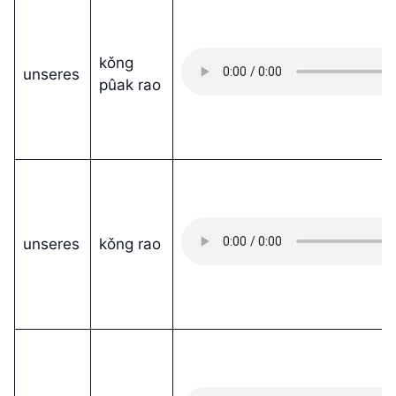
kǒng
unseres
pûak rao
unseres
kǒng rao