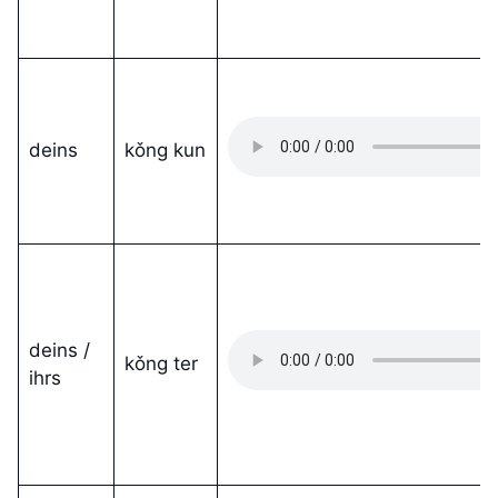
deins
kǒng kun
deins /
kǒng ter
ihrs