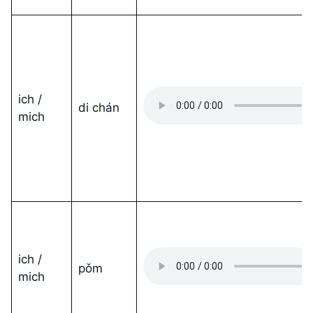
ich /
di chán
mich
ich /
pǒm
mich