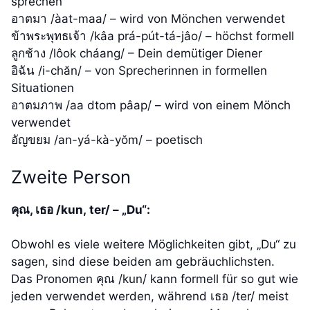
sprechen
อาตมา /àat-maa/ – wird von Mönchen verwendet
ข้าพระพุทธเจ้า /kâa prá-pút-tá-jâo/ – höchst formell
ลูกช้าง /lôok cháang/ – Dein demütiger Diener
อิฉัน /i-chăn/ – von Sprecherinnen in formellen
Situationen
อาตมภาพ /aa dtom pâap/ – wird von einem Mönch
verwendet
อัญขยม /an-yá-kà-yŏm/ – poetisch
Zweite Person
คุณ, เธอ /kun, ter/ – „Du“:
Obwohl es viele weitere Möglichkeiten gibt, „Du“ zu
sagen, sind diese beiden am gebräuchlichsten.
Das Pronomen คุณ /kun/ kann formell für so gut wie
jeden verwendet werden, während เธอ /ter/ meist