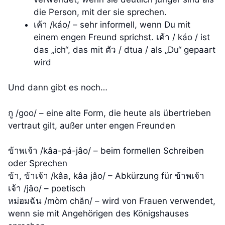
die Person, mit der sie sprechen.
เค้า /káo/ – sehr informell, wenn Du mit
einem engen Freund sprichst. เค้า / káo / ist
das „ich“, das mit ตัว / dtua / als „Du“ gepaart
wird
Und dann gibt es noch…
กู /goo/ – eine alte Form, die heute als übertrieben
vertraut gilt, außer unter engen Freunden
ข้าพเจ้า /kâa-pá-jâo/ – beim formellen Schreiben
oder Sprechen
ข้า, ข้าเจ้า /kâa, kâa jâo/ – Abkürzung für ข้าพเจ้า
เจ้า /jâo/ – poetisch
หม่อมฉัน /mòm chăn/ – wird von Frauen verwendet,
wenn sie mit Angehörigen des Königshauses