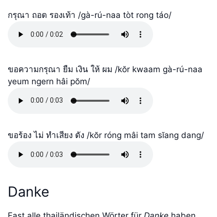
กรุณา ถอด รองเท้า /gà-rú-naa tòt rong táo/
ขอความกรุณา ยืม เงิน ให้ ผม /kŏr kwaam gà-rú-naa
yeum ngern hâi pŏm/
ขอร้อง ไม่ ทำเสียง ดัง /kŏr róng mâi tam sĭang dang/
Danke
Fast alle thailändischen Wörter für
Danke
haben