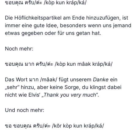
ขอบคุณ ครับ/ค่ะ /kòp kun kráp/ká/
Die Höflichkeitspartikel am Ende hinzuzufügen, ist
immer eine gute Idee, besonders wenn uns jemand
etwas gegeben oder für uns getan hat.
Noch mehr:
ขอบคุณ มาก ครับ/ค่ะ /kòp kun mâak kráp/ká/
Das Wort มาก /mâak/ fügt unserem
Danke
ein
„sehr“ hinzu, aber keine Sorge, du klingst dabei
nicht wie Elvis‘ „
Thank you very much
“.
Und noch mehr:
ขอ ขอบคุณ ครับ/ค่ะ /kŏr kòp kun kráp/ká/