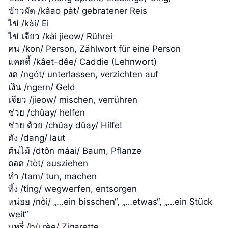
ข้าวผัด /kâao pàt/ gebratener Reis
ไข่ /kài/ Ei
ไข่ เจียว /kài jieow/ Rührei
คน /kon/ Person, Zählwort für eine Person
แคดดี้ /kâet-dêe/ Caddie (Lehnwort)
งด /ngót/ unterlassen, verzichten auf
เงิน /ngern/ Geld
เจียว /jieow/ mischen, verrühren
ช่วย /chûay/ helfen
ช่วย ด้วย /chûay dûay/ Hilfe!
ดัง /dang/ laut
ต้นไม้ /dtôn máai/ Baum, Pflanze
ถอด /tòt/ ausziehen
ทำ /tam/ tun, machen
ทิ้ง /tíng/ wegwerfen, entsorgen
หน่อย /nòi/ „…ein bisschen“, „…etwas“, „…ein Stück
weit“
บุหรี่ /bù rèe/ Zigarette