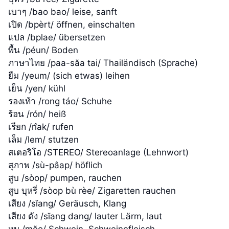
เบาๆ /bao bao/ leise, sanft
เปิด /bpèrt/ öffnen, einschalten
แปล /bplae/ übersetzen
พื้น /péun/ Boden
ภาษาไทย /paa-săa tai/ Thailändisch (Sprache)
ยืม /yeum/ (sich etwas) leihen
เย็น /yen/ kühl
รองเท้า /rong táo/ Schuhe
ร้อน /rón/ heiß
เรียก /rîak/ rufen
เล็ม /lem/ stutzen
สเตอริโอ /STEREO/ Stereoanlage (Lehnwort)
สุภาพ /sù-pâap/ höflich
สูบ /sòop/ pumpen, rauchen
สูบ บุหรี่ /sòop bù rèe/ Zigaretten rauchen
เสียง /sĭang/ Geräusch, Klang
เสียง ดัง /sĭang dang/ lauter Lärm, laut