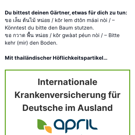
Du bittest deinen Gärtner, etwas für dich zu tun:
ขอ เล็ม ต้นไม้ หน่อย / kŏr lem dtôn máai nòi / –
Könntest du bitte den Baum stutzen.
ขอ กวาด พื้น หน่อย / kŏr gwàat péun nòi / – Bitte
kehr (mir) den Boden.
Mit thailändischer Höflichkeitspartikel…
Internationale
Krankenversicherung für
Deutsche im Ausland