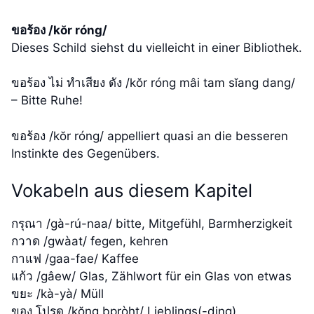
ขอร้อง /kŏr róng/
Dieses Schild siehst du vielleicht in einer Bibliothek.
ขอร้อง ไม่ ทำเสียง ดัง /kŏr róng mâi tam sĭang dang/
– Bitte Ruhe!
ขอร้อง /kŏr róng/ appelliert quasi an die besseren
Instinkte des Gegenübers.
Vokabeln aus diesem Kapitel
กรุณา /gà-rú-naa/ bitte, Mitgefühl, Barmherzigkeit
กวาด /gwàat/ fegen, kehren
กาแฟ /gaa-fae/ Kaffee
แก้ว /gâew/ Glas, Zählwort für ein Glas von etwas
ขยะ /kà-yà/ Müll
ของ โปรด /kŏng bpròht/ Lieblings(-ding)