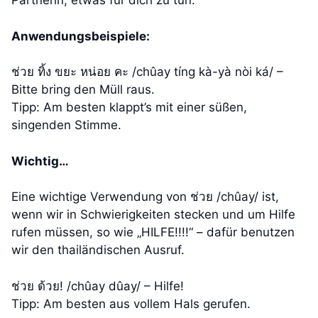
Partnerin, etwas für dich zu tun.
Anwendungsbeispiele:
ช่วย ทิ้ง ขยะ หน่อย คะ /chûay tíng kà-yà nòi ká/ –
Bitte bring den Müll raus.
Tipp: Am besten klappt’s mit einer süßen,
singenden Stimme.
Wichtig…
Eine wichtige Verwendung von ช่วย /chûay/ ist,
wenn wir in Schwierigkeiten stecken und um Hilfe
rufen müssen, so wie „HILFE!!!!“ – dafür benutzen
wir den thailändischen Ausruf.
ช่วย ด้วย! /chûay dûay/ – Hilfe!
Tipp: Am besten aus vollem Hals gerufen.