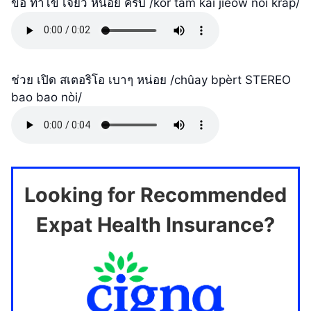
ขอ ทำไข่ เจียว หน่อย ครับ /kŏr tam kài jieow nòi kráp/
ช่วย เปิด สเตอริโอ เบาๆ หน่อย /chûay bpèrt STEREO
bao bao nòi/
Looking for Recommended
Expat Health Insurance?