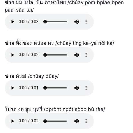
ช่วย ผม แปล เป็น ภาษาไทย /chûay pŏm bplae bpen
paa-săa tai/
ช่วย ทิ้ง ขยะ หน่อย คะ /chûay tíng kà-yà nòi ká/
ช่วย ด้วย! /chûay dûay/
โปรด งด สูบ บุหรี่ /bpròht ngót sòop bù rèe/