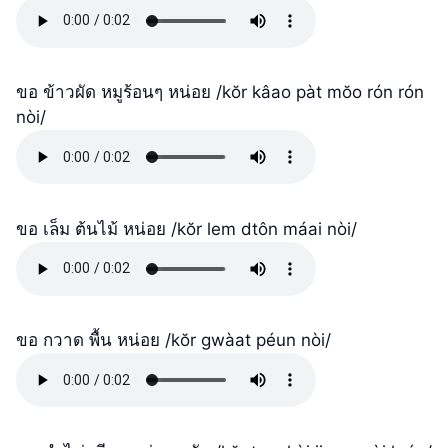
ขอ ข้าวผัด หมูร้อนๆ หน่อย /kŏr kâao pàt mŏo rón rón
nòi/
ขอ เล็ม ต้นไม้ หน่อย /kŏr lem dtôn máai nòi/
ขอ กวาด พื้น หน่อย /kŏr gwàat péun nòi/