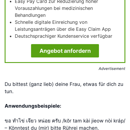
Easy Pay Card zur Reduzierung hoher
Vorauszahlungen bei medizinischen
Behandlungen
Schnelle digitale Einreichung von
Leistungsanträgen über die Easy Claim App
Deutschsprachiger Kundenservice verfügbar
Angebot anfordern
Advertisement
Du bittest (ganz lieb) deine Frau, etwas für dich zu
tun.
Anwendungsbeispiele:
ขอ ทำไข่ เจียว หน่อย ครับ /kŏr tam kài jieow nòi kráp/
– Könntest du (mir) bitte Rührei machen.