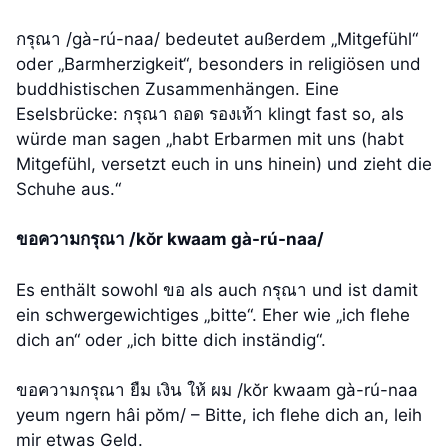
กรุณา /gà-rú-naa/ bedeutet außerdem „Mitgefühl“
oder „Barmherzigkeit“, besonders in religiösen und
buddhistischen Zusammenhängen. Eine
Eselsbrücke: กรุณา ถอด รองเท้า klingt fast so, als
würde man sagen „habt Erbarmen mit uns (habt
Mitgefühl, versetzt euch in uns hinein) und zieht die
Schuhe aus.“
ขอความกรุณา /kŏr kwaam gà-rú-naa/
Es enthält sowohl ขอ als auch กรุณา und ist damit
ein schwergewichtiges „bitte“. Eher wie „ich flehe
dich an“ oder „ich bitte dich inständig“.
ขอความกรุณา ยืม เงิน ให้ ผม /kŏr kwaam gà-rú-naa
yeum ngern hâi pŏm/ – Bitte, ich flehe dich an, leih
mir etwas Geld.