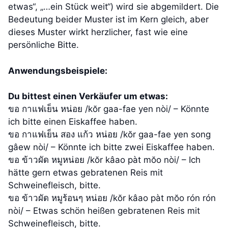
etwas“, „…ein Stück weit“) wird sie abgemildert. Die
Bedeutung beider Muster ist im Kern gleich, aber
dieses Muster wirkt herzlicher, fast wie eine
persönliche Bitte.
Anwendungsbeispiele:
Du bittest einen Verkäufer um etwas:
ขอ กาแฟเย็น หน่อย /kŏr gaa-fae yen nòi/ – Könnte
ich bitte einen Eiskaffee haben.
ขอ กาแฟเย็น สอง แก้ว หน่อย /kŏr gaa-fae yen song
gâew nòi/ – Könnte ich bitte zwei Eiskaffee haben.
ขอ ข้าวผัด หมูหน่อย /kŏr kâao pàt mŏo nòi/ – Ich
hätte gern etwas gebratenen Reis mit
Schweinefleisch, bitte.
ขอ ข้าวผัด หมูร้อนๆ หน่อย /kŏr kâao pàt mŏo rón rón
nòi/ – Etwas schön heißen gebratenen Reis mit
Schweinefleisch, bitte.