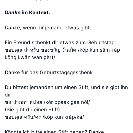
Danke
im Kontext.
Danke
, wenn dir jemand etwas gibt:
Ein Freund schenkt dir etwas zum Geburtstag
ขอบคุณ สำหรับ ของขวัญ วันเกิด /kòp kun săm-ràp
kŏng kwăn wan gèrt/
Danke für das Geburtstagsgeschenk.
Du bittest jemanden um einen Stift, und sie gibt ihn
dir
ขอ ปากกา หน่อย /kŏr bpàak gaa nòi/
(Sie gibt dir einen Stift)
ขอบคุณ ครับ/ค่ะ /kòp kun kráp/ká/
Könnte ich bitte einen Stift haben? Danke.