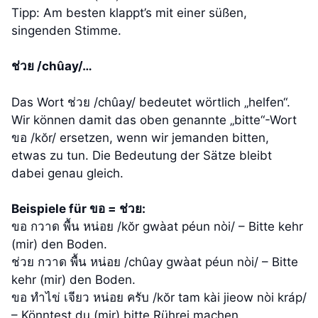
Tipp: Am besten klappt’s mit einer süßen,
singenden Stimme.
ช่วย /chûay/…
Das Wort ช่วย /chûay/ bedeutet wörtlich „helfen“.
Wir können damit das oben genannte „bitte“-Wort
ขอ /kŏr/ ersetzen, wenn wir jemanden bitten,
etwas zu tun. Die Bedeutung der Sätze bleibt
dabei genau gleich.
Beispiele für ขอ = ช่วย:
ขอ กวาด พื้น หน่อย /kŏr gwàat péun nòi/ – Bitte kehr
(mir) den Boden.
ช่วย กวาด พื้น หน่อย /chûay gwàat péun nòi/ – Bitte
kehr (mir) den Boden.
ขอ ทำไข่ เจียว หน่อย ครับ /kŏr tam kài jieow nòi kráp/
– Könntest du (mir) bitte Rührei machen.