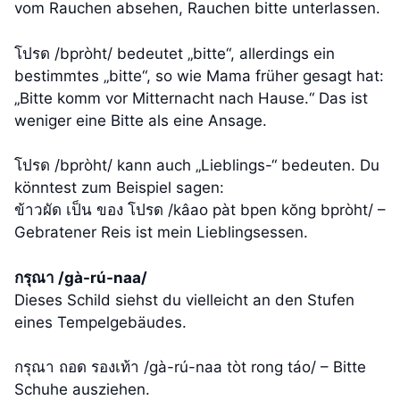
vom Rauchen absehen, Rauchen bitte unterlassen.
โปรด /bpròht/ bedeutet „bitte“, allerdings ein
bestimmtes „bitte“, so wie Mama früher gesagt hat:
„Bitte komm vor Mitternacht nach Hause.“ Das ist
weniger eine Bitte als eine Ansage.
โปรด /bpròht/ kann auch „Lieblings-“ bedeuten. Du
könntest zum Beispiel sagen:
ข้าวผัด เป็น ของ โปรด /kâao pàt bpen kŏng bpròht/ –
Gebratener Reis ist mein Lieblingsessen.
กรุณา /gà-rú-naa/
Dieses Schild siehst du vielleicht an den Stufen
eines Tempelgebäudes.
กรุณา ถอด รองเท้า /gà-rú-naa tòt rong táo/ – Bitte
Schuhe ausziehen.