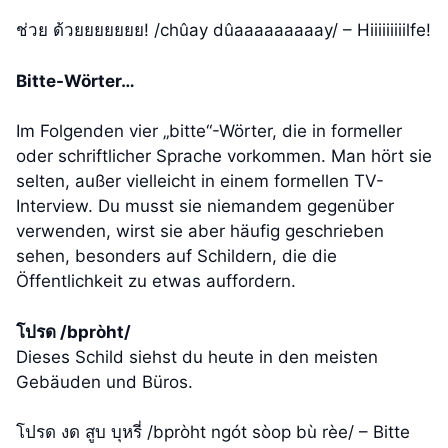
ช่วย ด้วยยยยยยย! /chûay dûaaaaaaaaay/ – Hiiiiiiiiilfe!
Bitte-Wörter…
Im Folgenden vier „bitte“-Wörter, die in formeller
oder schriftlicher Sprache vorkommen. Man hört sie
selten, außer vielleicht in einem formellen TV-
Interview. Du musst sie niemandem gegenüber
verwenden, wirst sie aber häufig geschrieben
sehen, besonders auf Schildern, die die
Öffentlichkeit zu etwas auffordern.
โปรด /bpròht/
Dieses Schild siehst du heute in den meisten
Gebäuden und Büros.
โปรด งด สูบ บุหรี่ /bpròht ngót sòop bù rèe/ – Bitte