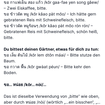
ขอ กาแฟเย็น สอง แก้ว /kŏr gaa-fae yen song gâew/
– Zwei Eiskaffee, bitte.
ขอ ข้าวผัด หมู /kŏr kâao pàt mŏo/ – Ich hätte gern
gebratenen Reis mit Schweinefleisch, bitte.
ขอ ข้าวผัด หมูร้อนๆ /kŏr kâao pàt mŏo rón rón/ –
Gebratenen Reis mit Schweinefleisch, schön heiß,
bitte.
Du bittest deinen Gärtner, etwas für dich zu tun:
ขอ เล็ม ต้นไม้ /kŏr lem dtôn máai/ – Bitte stutze den
Baum.
ขอ กวาด พื้น /kŏr gwàat péun/ – Bitte kehr den
Boden.
ขอ… หน่อย /kŏr… nòi/…
Das ist dieselbe Verwendung von „bitte“ wie oben,
aber durch หน่อย /nòi/ (wörtlich „…ein bisschen“, „…