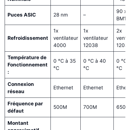
90 x
Puces ASIC
28 nm
–
BM13
1x
1x
2x
Refroidissement
ventilateur
ventilateur
ventil
4000
12038
1203
Température de
0 °C à 35
0 °C à 40
0 °C 
Fonctionnement
°C
°C
°C
:
Connexion
Ethernet
Ethernet
Ether
réseau
Fréquence par
500M
700M
650M
défaut
Montant