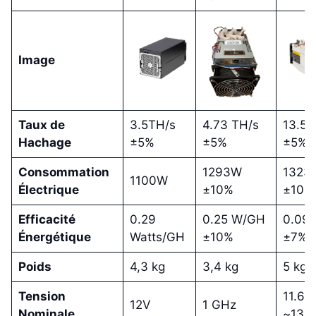
Image
Taux de
3.5TH/s
4.73 TH/s
13.5T
Hachage
±5%
±5%
±5%
Consommation
1293W
1323
1100W
Électrique
±10%
±10%
Efficacité
0.29
0.25 W/GH
0.098
Énergétique
Watts/GH
±10%
±7%
Poids
4,3 kg
3,4 kg
5 kg
Tension
11.60
12V
1 GHz
Nominale
~13.