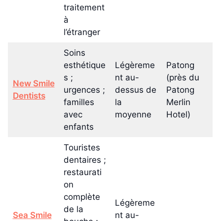
traitement
à
l’étranger
Soins
esthétique
Légèreme
Patong
s ;
nt au-
(près du
New Smile
urgences ;
dessus de
Patong
Dentists
familles
la
Merlin
avec
moyenne
Hotel)
enfants
Touristes
dentaires ;
restaurati
on
complète
Légèreme
de la
Sea Smile
nt au-