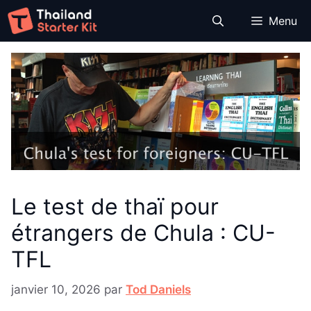
Aller
Menu
au
contenu
Le test de thaï pour
étrangers de Chula : CU-
TFL
janvier 10, 2026
par
Tod Daniels