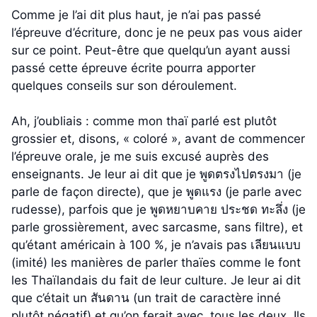
Comme je l’ai dit plus haut, je n’ai pas passé
l’épreuve d’écriture, donc je ne peux pas vous aider
sur ce point. Peut-être que quelqu’un ayant aussi
passé cette épreuve écrite pourra apporter
quelques conseils sur son déroulement.
Ah, j’oubliais : comme mon thaï parlé est plutôt
grossier et, disons, « coloré », avant de commencer
l’épreuve orale, je me suis excusé auprès des
enseignants. Je leur ai dit que je พูดตรงไปตรงมา (je
parle de façon directe), que je พูดแรง (je parle avec
rudesse), parfois que je พูดหยาบคาย ประชด ทะลึ่ง (je
parle grossièrement, avec sarcasme, sans filtre), et
qu’étant américain à 100 %, je n’avais pas เลียนแบบ
(imité) les manières de parler thaïes comme le font
les Thaïlandais du fait de leur culture. Je leur ai dit
que c’était un สันดาน (un trait de caractère inné
plutôt négatif) et qu’on ferait avec, tous les deux. Ils