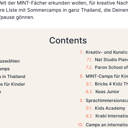
elt der MINT-Fächer erkunden wollen, für kreative Nac
sere Liste mit Sommercamps in ganz Thailand, die Deinen
fpause gönnen.
Contents
Kreativ- und Kunstc
Nat Studio Pia
auswählen
Paron School of
amps
MINT-Camps für Ki
 in Thailand
Bricks 4 Kidz T
s für Kinder
Keas Junior
e
Sprachimmersionsca
Kids Academy
Krabi Internati
Camps an internati