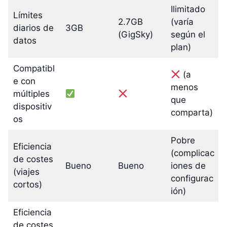
Ilimitado
Límites
2.7GB
(varía
diarios de
3GB
(GigSky)
según el
datos
plan)
Compatibl
(a
e con
menos
múltiples
que
dispositiv
comparta)
os
Pobre
Eficiencia
(complicac
de costes
Bueno
Bueno
iones de
(viajes
configurac
cortos)
ión)
Eficiencia
de costes