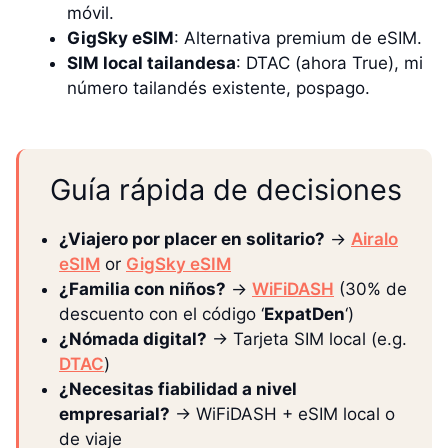
móvil.
GigSky eSIM
: Alternativa premium de eSIM.
SIM local tailandesa
: DTAC (ahora True), mi
número tailandés existente, pospago.
Guía rápida de decisiones
¿Viajero por placer en solitario?
→
Airalo
eSIM
or
GigSky eSIM
¿Familia con niños?
→
WiFiDASH
(30% de
descuento con el código ‘
ExpatDen
‘)
¿Nómada digital?
→ Tarjeta SIM local (e.g.
DTAC
)
¿Necesitas fiabilidad a nivel
empresarial?
→ WiFiDASH + eSIM local o
de viaje