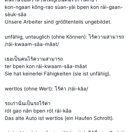
kon-ngaan kǒng-rao sùan-yài bpen kon rái-gaan-
sèuk-sǎa
Unsere Arbeiter sind größtenteils ungebildet.
unfähig, untauglich (ohne Können): ไร้ความสามารถ
/rái-kwaam-sǎa-mâat/
เธอเป็นคนไร้ความสามารถ
ter bpen kon rái-kwaam-sǎa-mâat
Sie hat keinerlei Fähigkeiten (sie ist unfähig).
wertlos (ohne Wert): ไร้ค่า /rái-kâa/
รถเก่านั่นเป็นรถไร้ค่า
rót gao nân bpen rót rái-kâa
Das alte Auto ist wertlos (ein Haufen Schrott).