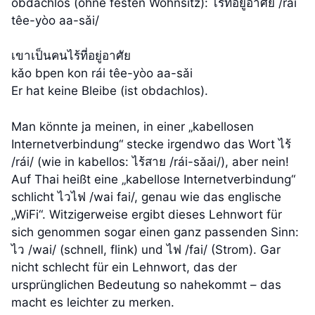
obdachlos (ohne festen Wohnsitz): ไร้ที่อยู่อาศัย /rái
têe-yòo aa-sǎi/
เขาเป็นคนไร้ที่อยู่อาศัย
kǎo bpen kon rái têe-yòo aa-sǎi
Er hat keine Bleibe (ist obdachlos).
Man könnte ja meinen, in einer „kabellosen
Internetverbindung“ stecke irgendwo das Wort ไร้
/rái/ (wie in kabellos: ไร้สาย /rái-sǎai/), aber nein!
Auf Thai heißt eine „kabellose Internetverbindung“
schlicht ไวไฟ /wai fai/, genau wie das englische
„WiFi“. Witzigerweise ergibt dieses Lehnwort für
sich genommen sogar einen ganz passenden Sinn:
ไว /wai/ (schnell, flink) und ไฟ /fai/ (Strom). Gar
nicht schlecht für ein Lehnwort, das der
ursprünglichen Bedeutung so nahekommt – das
macht es leichter zu merken.