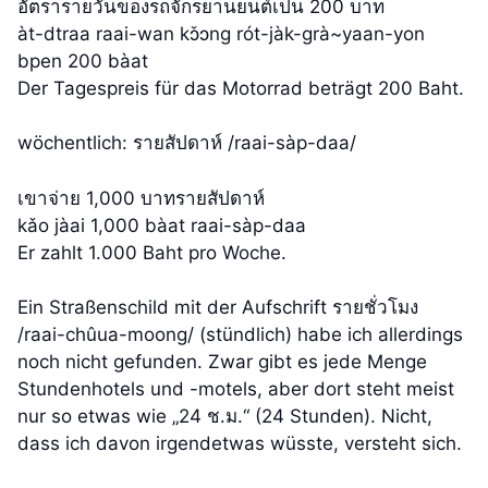
อัตรารายวันของรถจักรยานยนต์เป็น 200 บาท
àt-dtraa raai-wan kɔ̌ɔng rót-jàk-grà~yaan-yon
bpen 200 bàat
Der Tagespreis für das Motorrad beträgt 200 Baht.
wöchentlich: รายสัปดาห์ /raai-sàp-daa/
เขาจ่าย 1,000 บาทรายสัปดาห์
kǎo jàai 1,000 bàat raai-sàp-daa
Er zahlt 1.000 Baht pro Woche.
Ein Straßenschild mit der Aufschrift รายชั่วโมง
/raai-chûua-moong/ (stündlich) habe ich allerdings
noch nicht gefunden. Zwar gibt es jede Menge
Stundenhotels und -motels, aber dort steht meist
nur so etwas wie „24 ช.ม.“ (24 Stunden). Nicht,
dass ich davon irgendetwas wüsste, versteht sich.