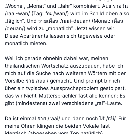
„Woche“, „Monat“ und „Jahr“ kombiniert. Aus รายวัน
/raai-wan/ (Tag: วัน /wan/) wird im Schild oben also
„täglich“. Und รายเดือน /raai-deuan/ (Monat: เดือน
/deuan/) wird zu „monatlich“. Jetzt wissen wir:
Diese Apartments lassen sich tageweise oder
monatlich mieten.
Weil ich gerade ohnehin dabei war, meinen
thailändischen Wortschatz auszubauen, habe ich
mich auf die Suche nach weiteren Wörtern mit der
Vorsilbe ราย /raai/ gemacht. Und prompt bin ich
über ein typisches Ausspracheproblem gestolpert,
das wir Nicht-Muttersprachler fast alle kennen: Es
gibt (mindestens) zwei verschiedene „rai“-Laute.
Da ist einmal ราย /raai/ und dann noch ไร้ /rái/. Für
meine Ohren klingen die beiden Vokale fast
identisch (abgesehen vom Ton natürlich).