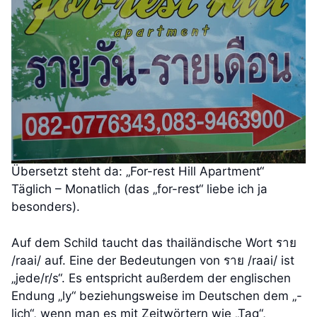
Übersetzt steht da: „For-rest Hill Apartment“
Täglich – Monatlich (das „for-rest“ liebe ich ja
besonders).
Auf dem Schild taucht das thailändische Wort ราย
/raai/ auf. Eine der Bedeutungen von ราย /raai/ ist
„jede/r/s“. Es entspricht außerdem der englischen
Endung „ly“ beziehungsweise im Deutschen dem „-
lich“, wenn man es mit Zeitwörtern wie „Tag“,