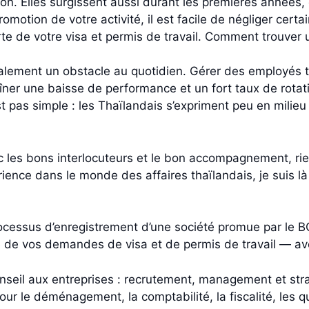
ation. Elles surgissent aussi durant les premières années
promotion de votre activité, il est facile de négliger cert
te de votre visa et permis de travail. Comment trouver 
également un obstacle au quotidien. Gérer des employés
îner une baisse de performance et un fort taux de rotatio
t pas simple : les Thaïlandais s’expriment peu en milieu 
vec les bons interlocuteurs et le bon accompagnement, r
rience dans le monde des affaires thaïlandais, je suis 
ocessus d’enregistrement d’une société promue par le B
e de vos demandes de visa et de permis de travail — a
seil aux entreprises : recrutement, management et strat
our le déménagement, la comptabilité, la fiscalité, les qu