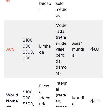
er
buceo
solo
)
médic
os)
Mode
rada
(retra
$100,
so de
Asia/
000–
Limita
ACS
viaje,
mundi
~$80
$500,
da
pérdi
al
000
da,
demo
ra)
Integr
Fuert
al
$100,
e
World
(retra
000–
(depe
Mundi
Noma
so,
~$110
$500,
nde
al