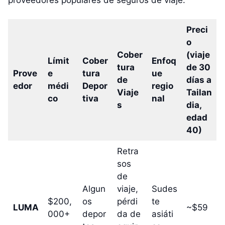
Preci
o
Cober
(viaje
Límit
Cober
Enfoq
tura
de 30
Prove
e
tura
ue
de
días a
edor
médi
Depor
regio
Viaje
Tailan
co
tiva
nal
s
dia,
edad
40)
Retra
sos
de
Algun
viaje,
Sudes
$200,
os
pérdi
te
LUMA
~$59
000+
depor
da de
asiáti