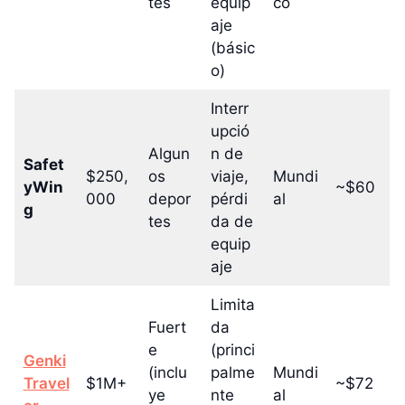
tes
equip
co
aje
(básic
o)
Interr
upció
Algun
n de
Safet
$250,
os
viaje,
Mundi
yWin
~$60
000
depor
pérdi
al
g
tes
da de
equip
aje
Limita
Fuert
da
e
(princi
Genki
(inclu
palme
Mundi
Travel
$1M+
~$72
ye
nte
al