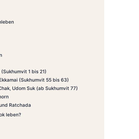
nleben
n
(Sukhumvit 1 bis 21)
Ekkamai (Sukhumvit 55 bis 63)
Chak, Udom Suk (ab Sukhumvit 77)
horn
o und Ratchada
kok leben?