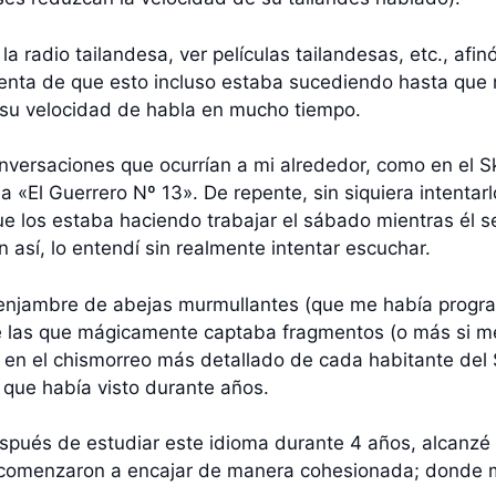
a radio tailandesa, ver películas tailandesas, etc., afi
uenta de que esto incluso estaba sucediendo hasta que
 su velocidad de habla en mucho tiempo.
versaciones que ocurrían a mi alrededor, como en el Sk
a «El Guerrero Nº 13». De repente, sin siquiera intentar
que los estaba haciendo trabajar el sábado mientras él s
n así, lo entendí sin realmente intentar escuchar.
njambre de abejas murmullantes (que me había program
 las que mágicamente captaba fragmentos (o más si me 
ió en el chismorreo más detallado de cada habitante d
que había visto durante años.
espués de estudiar este idioma durante 4 años, alcanzé 
o comenzaron a encajar de manera cohesionada; donde 