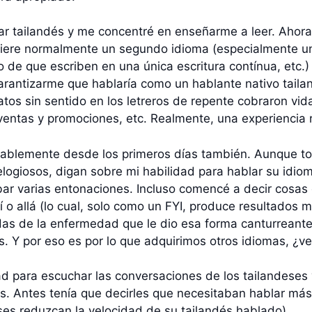
lar tailandés y me concentré en enseñarme a leer. Ahora
iere normalmente un segundo idioma (especialmente uno
o de que escriben en una única escritura contínua, etc.)
 garantizarme que hablaría como un hablante nativo taila
tos sin sentido en los letreros de repente cobraron vida
entas y promociones, etc. Realmente, una experiencia 
tablemente desde los primeros días también. Aunque to
elogiosos, digan sobre mi habilidad para hablar su idi
robar varias entonaciones. Incluso comencé a decir cosa
uí o allá (lo cual, solo como un FYI, produce resultado
as de la enfermedad que le dio esa forma canturreante
s. Y por eso es por lo que adquirimos otros idiomas, ¿v
d para escuchar las conversaciones de los tailandeses
. Antes tenía que decirles que necesitaban hablar más 
ses reduzcan la velocidad de su tailandés hablado).