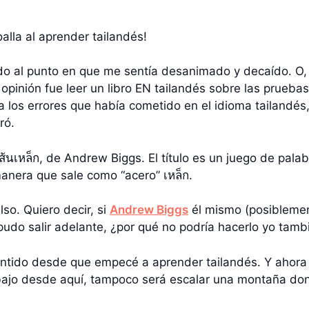
oalla al aprender tailandés!
do al punto en que me sentía desanimado y decaído. O,
pinión fue leer un libro EN tailandés sobre las pruebas 
a los errores que había cometido en el idioma tailandés,
ró.
วเส้นเหล็ก, de Andrew Biggs. El título es un juego de pal
manera que sale como “acero” เหล็ก.
so. Quiero decir, si
Andrew Biggs
él mismo (posiblemen
 pudo salir adelante, ¿por qué no podría hacerlo yo tamb
ntido desde que empecé a aprender tailandés. Y ahora 
abajo desde aquí, tampoco será escalar una montaña don