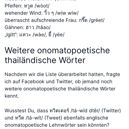
Pfeifen: หวูด /wòot/
wehender Wind: วิ้ว ๆ /wíw wíw/
überrascht aufschreiende Frau: กรี๊ด /gréet/
Gähnen: ฮ่าว /hâao/
„Igitt“: แหวะ /wàe/, ยี้ /yée/
Weitere onomatopoetische
thailändische Wörter
Nachdem wir die Liste überarbeitet hatten, fragte
ich auf Facebook und Twitter, ob jemand noch
weitere onomatopoetische thailändische Wörter
kennt.
Wusstest Du, dass ทวิตเตอร์ /tá-wíd dtêr/ (Twitter)
und ทวีต /tá-wít/ (Tweet) ebenfalls englische
onomatopoetische Lehnwörter sein könnten?