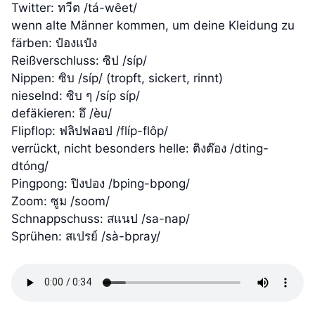
Twitter: ทวีต /tá-wêet/
wenn alte Männer kommen, um deine Kleidung zu
färben: ป๋องแป๋ง
Reißverschluss: ซิป /síp/
Nippen: ซิบ /síp/ (tropft, sickert, rinnt)
nieselnd: ซิบ ๆ /síp síp/
defäkieren: อึ /èu/
Flipflop: ฟลิปฟลอป /flíp-flôp/
verrückt, nicht besonders helle: ติงต๊อง /dting-
dtóng/
Pingpong: ปิงปอง /bping-bpong/
Zoom: ซูม /soom/
Schnappschuss: สแนป /sa-nap/
Sprühen: สเปรย์ /sà-bpray/