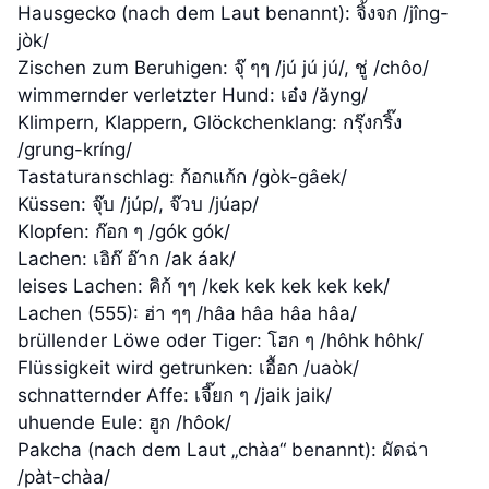
Hausgecko (nach dem Laut benannt): จิ้งจก /jîng-
jòk/
Zischen zum Beruhigen: จุ๊ ๆๆ /jú jú jú/, ชู่ /chôo/
wimmernder verletzter Hund: เอ๋ง /ăyng/
Klimpern, Klappern, Glöckchenklang: กรุ๊งกริ๊ง
/grung-kríng/
Tastaturanschlag: ก้อกแก้ก /gòk-gâek/
Küssen: จุ๊บ /júp/, จ๊วบ /júap/
Klopfen: ก๊อก ๆ /gók gók/
Lachen: เอิก๊ อ๊าก /ak áak/
leises Lachen: คิก้ ๆๆ /kek kek kek kek kek/
Lachen (555): ฮ่า ๆๆ /hâa hâa hâa hâa/
brüllender Löwe oder Tiger: โฮก ๆ /hôhk hôhk/
Flüssigkeit wird getrunken: เอื้อก /uaòk/
schnatternder Affe: เจี๊ยก ๆ /jaik jaik/
uhuende Eule: ฮูก /hôok/
Pakcha (nach dem Laut „chàa“ benannt): ผัดฉ่า
/pàt-chàa/