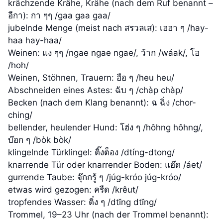
krächzende Krähe, Krähe (nach dem Ruf benannt –
อีกา): กา ๆๆ /gaa gaa gaa/
jubelnde Menge (meist nach สรวลเส): เฮฮา ๆ /hay-
haa hay-haa/
Weinen: แง ๆๆ /ngae ngae ngae/, ว้าก /wáak/, โฮ
/hoh/
Weinen, Stöhnen, Trauern: ฮือ ๆ /heu heu/
Abschneiden eines Astes: ฉับ ๆ /chàp chàp/
Becken (nach dem Klang benannt): ฉ ฉิ่ง /chor-
ching/
bellender, heulender Hund: โฮ่ง ๆ /hôhng hôhng/,
บ๊อก ๆ /bòk bòk/
klingelnde Türklingel: ติ๊งต็อง /dtíng-dtong/
knarrende Tür oder knarrender Boden: แอ๊ด /áet/
gurrende Taube: จุ๊กกรู้ ๆ /júg-króo júg-króo/
etwas wird gezogen: ครืด /krêut/
tropfendes Wasser: ติ๋ง ๆ /dtĭng dtĭng/
Trommel, 19–23 Uhr (nach der Trommel benannt):