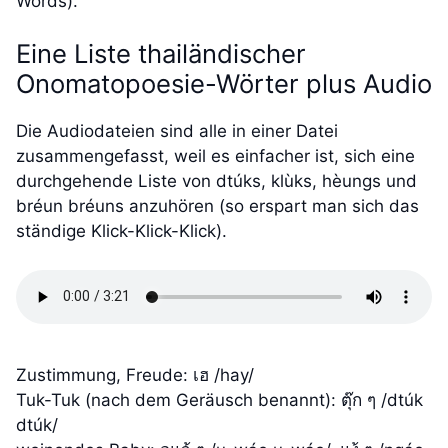
Words).
Eine Liste thailändischer
Onomatopoesie-Wörter plus Audio
Die Audiodateien sind alle in einer Datei
zusammengefasst, weil es einfacher ist, sich eine
durchgehende Liste von dtúks, klùks, hèungs und
bréun bréuns anzuhören (so erspart man sich das
ständige Klick-Klick-Klick).
Zustimmung, Freude: เฮ /hay/
Tuk-Tuk (nach dem Geräusch benannt): ตุ๊ก ๆ /dtúk
dtúk/