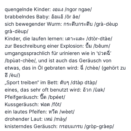
quengelnde Kinder: งอแง /ngor ngae/
brabbelndes Baby: อ้อแอ้ /ôr âe/
sich bewegender Wurm: กระดึบกระดึบ /grà-dèup
grà-dèup/
Kinder, die laufen lernen: เตาะแตะ /dtòr-dtàe/
zur Beschreibung einer Explosion: บื้ม /bêum/
umgangssprachlich für urinieren wie in ‘ปวดฉี่’
/bpùat-chèe/, und ist auch das Geräusch von
etwas, das in Öl gebraten wird: ฉี่ /chèe/ (gehört zu
อึ /èu/)
„Sport treiben“ im Bett: ตับๆ /dtàp dtàp/
eines, das sehr oft benutzt wird: อ้วก /ûak/
Pfeifgeräusch: ปี๊ด /bpéet/
Kussgeräusch: ฟอด /fôt/
ein lautes Pfeifen: หวีด /wèet/
drohender Laut: เหม่ /mày/
knisterndes Geräusch: กรอบแกรบ /gròp-gràep/