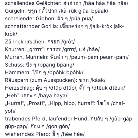
schallendes Gelächter: ฮ่าฮ่าฮ่า /hâa hâa hâa hâa/
Gurgeln: ขรุก กลั้วปาก /kà-rùk glûa-bpàak/
schreiender Gibbon: ผัว ๆ /pŭa pŭa/
schnatternder Gorilla: เจี๊ยกคร่อก ๆ /jaik-kròk jaik-
kròk/
Zähneknirschen: กรอด /gròt/
Knurren, „grrrrr“: กรรรร /grrrr/, แฮ่ /hâe/
Murren, Murmeln: พึมพำ ๆ /peum-pam peum-pam/
Schuss: ปัง ๆ /bpang bpang/
Hämmern: โป๊ก ๆ /bpóhk bpóhk/
Räuspern (zum Ausspucken): ขาก /kàak/
Herzschlag: ตุ้บ ๆ /dtûp dtûp/, ตึ้ก ๆ /dtêuk dtêuk/
„Heh“: เฮอะ ๆ /haya haya/
„Hurra!“, „Prost!“, „Hipp, hipp, hurra!“: ไชโย /chai-
yoh/
trabendes Pferd, laufender Hund: กุบกับ ๆ /gùp-gàp
gùp-gàp/, ก๊อน ๆ /gón gón/
wieherndes Pferd: ฮี้ ๆ /hée hée/