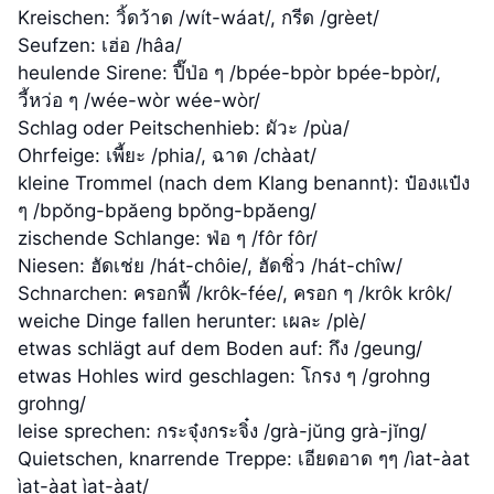
Kreischen: วิ้ดว้าด /wít-wáat/, กรีด /grèet/
Seufzen: เฮ่อ /hâa/
heulende Sirene: ปี๊ป่อ ๆ /bpée-bpòr bpée-bpòr/,
วี้หว่อ ๆ /wée-wòr wée-wòr/
Schlag oder Peitschenhieb: ผัวะ /pùa/
Ohrfeige: เพี้ยะ /phia/, ฉาด /chàat/
kleine Trommel (nach dem Klang benannt): ป๋องแป๋ง
ๆ /bpŏng-bpăeng bpŏng-bpăeng/
zischende Schlange: ฟ่อ ๆ /fôr fôr/
Niesen: ฮัดเช่ย /hát-chôie/, ฮัดชิ่ว /hát-chîw/
Schnarchen: ครอกฟี้ /krôk-fée/, ครอก ๆ /krôk krôk/
weiche Dinge fallen herunter: เผละ /plè/
etwas schlägt auf dem Boden auf: กึง /geung/
etwas Hohles wird geschlagen: โกรง ๆ /grohng
grohng/
leise sprechen: กระจุ๋งกระจิ๋ง /grà-jŭng grà-jĭng/
Quietschen, knarrende Treppe: เอียดอาด ๆๆ /ìat-àat
ìat-àat ìat-àat/