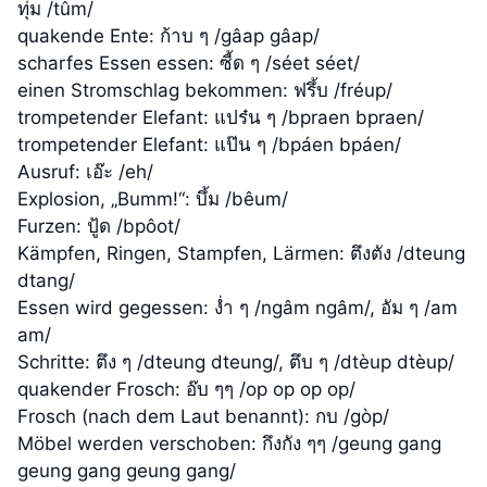
ทุ่ม /tûm/
quakende Ente: ก้าบ ๆ /gâap gâap/
scharfes Essen essen: ซี้ด ๆ /séet séet/
einen Stromschlag bekommen: ฟรึ้บ /fréup/
trompetender Elefant: แปร๋น ๆ /bpraen bpraen/
trompetender Elefant: แป๊น ๆ /bpáen bpáen/
Ausruf: เอ๊ะ /eh/
Explosion, „Bumm!“: บึ้ม /bêum/
Furzen: ปู้ด /bpôot/
Kämpfen, Ringen, Stampfen, Lärmen: ตึงตัง /dteung
dtang/
Essen wird gegessen: ง่ำ ๆ /ngâm ngâm/, อัม ๆ /am
am/
Schritte: ตึง ๆ /dteung dteung/, ตึบ ๆ /dtèup dtèup/
quakender Frosch: อ๊บ ๆๆ /op op op op/
Frosch (nach dem Laut benannt): กบ /gòp/
Möbel werden verschoben: กึงกัง ๆๆ /geung gang
geung gang geung gang/