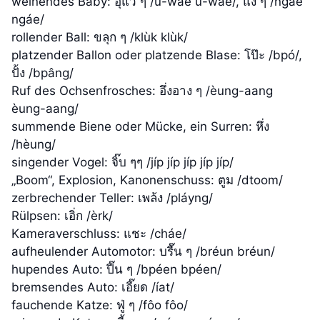
weinendes Baby: อุแว้ ๆ /u-wáe u-wáe/, แง้ ๆ /ngáe
ngáe/
rollender Ball: ขลุก ๆ /klùk klùk/
platzender Ballon oder platzende Blase: โป๊ะ /bpó/,
ปั้ง /bpâng/
Ruf des Ochsenfrosches: อึ่งอาง ๆ /èung-aang
èung-aang/
summende Biene oder Mücke, ein Surren: หึ่ง
/hèung/
singender Vogel: จิ๊บ ๆๆ /jíp jíp jíp jíp jíp/
„Boom“, Explosion, Kanonenschuss: ตูม /dtoom/
zerbrechender Teller: เพล้ง /pláyng/
Rülpsen: เอิ่ก /èrk/
Kameraverschluss: แชะ /cháe/
aufheulender Automotor: บรื๊น ๆ /bréun bréun/
hupendes Auto: ปี๊น ๆ /bpéen bpéen/
bremsendes Auto: เอี๊ยด /íat/
fauchende Katze: ฟู่ ๆ /fôo fôo/