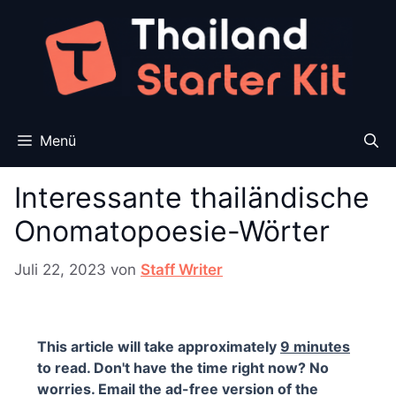
Zum
Inhalt
springen
Menü
Interessante thailändische
Onomatopoesie-Wörter
Juli 22, 2023
von
Staff Writer
This article will take approximately
9 minutes
to read. Don't have the time right now? No
worries. Email the ad-free version of the