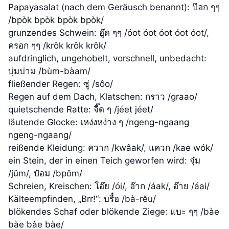
Papayasalat (nach dem Geräusch benannt): ป๊อก ๆๆ
/bpòk bpòk bpòk bpòk/
grunzendes Schwein: อู๊ด ๆๆ /óot óot óot óot óot/,
ครอก ๆๆ /krôk krôk krôk/
aufdringlich, ungehobelt, vorschnell, unbedacht:
บุ่มบ่าม /bùm-bàam/
fließender Regen: ซู่ /sôo/
Regen auf dem Dach, Klatschen: กราว /graao/
quietschende Ratte: จี๊ด ๆ /jéet jéet/
läutende Glocke: เหง่งหง่าง ๆ /ngeng-ngaang
ngeng-ngaang/
reißende Kleidung: ควาก /kwâak/, แควก /kae wók/
ein Stein, der in einen Teich geworfen wird: จุ๋ม
/jŭm/, ป๋อม /bpŏm/
Schreien, Kreischen: โอ๊ย /ói/, อ๊าก /áak/, อ๊าย /áai/
Kälteempfinden, „Brr!“: บรื๋อ /bà-rĕu/
blökendes Schaf oder blökende Ziege: แบะ ๆๆ /bàe
bàe bàe bàe/