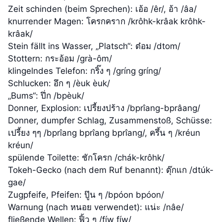
Zeit schinden (beim Sprechen): เอ้อ /êr/, อ้า /âa/
knurrender Magen: โครกคราก /krôhk-krâak krôhk-
krâak/
Stein fällt ins Wasser, „Platsch“: ต๋อม /dtom/
Stottern: กระอ้อม /grà-ôm/
klingelndes Telefon: กริ๊ง ๆ /gríng gríng/
Schlucken: อึก ๆ /èuk èuk/
„Bums“: ปึ่ก /bpèuk/
Donner, Explosion: เปรี้ยงปร้าง /bprîang-bprâang/
Donner, dumpfer Schlag, Zusammenstoß, Schüsse:
เปรี้ยง ๆๆ /bprîang bprîang bprîang/, ครึ้น ๆ /kréun
kréun/
spülende Toilette: ชักโครก /chák-krôhk/
Tokeh-Gecko (nach dem Ruf benannt): ตุ๊กแก /dtúk-
gae/
Zugpfeife, Pfeifen: ปู๊น ๆ /bpóon bpóon/
Warnung (nach หนอย verwendet): แน่ะ /nâe/
fließende Wellen: ฟิ้ว ๆ /fíw fíw/