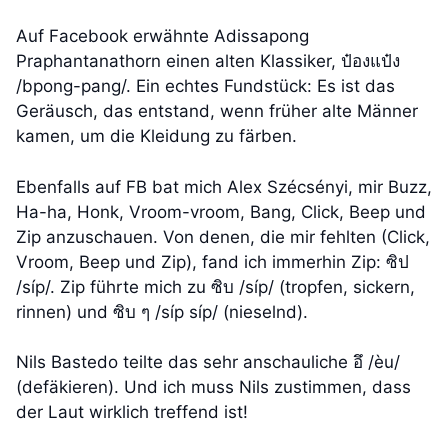
Auf Facebook erwähnte Adissapong
Praphantanathorn einen alten Klassiker, ป๋องแป๋ง
/bpong-pang/. Ein echtes Fundstück: Es ist das
Geräusch, das entstand, wenn früher alte Männer
kamen, um die Kleidung zu färben.
Ebenfalls auf FB bat mich Alex Szécsényi, mir Buzz,
Ha-ha, Honk, Vroom-vroom, Bang, Click, Beep und
Zip anzuschauen. Von denen, die mir fehlten (Click,
Vroom, Beep und Zip), fand ich immerhin Zip: ซิป
/síp/. Zip führte mich zu ซิบ /síp/ (tropfen, sickern,
rinnen) und ซิบ ๆ /síp síp/ (nieselnd).
Nils Bastedo teilte das sehr anschauliche อึ /èu/
(defäkieren). Und ich muss Nils zustimmen, dass
der Laut wirklich treffend ist!