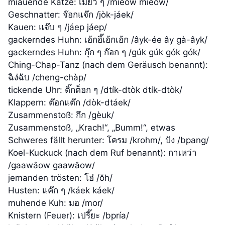
miauende Katze: เมี้ยว ๆ /míeow míeow/
Geschnatter: จ๊อกแจ๊ก /jòk-jáek/
Kauen: แจ๊บ ๆ /jáep jáep/
gackerndes Huhn: เอ้กอี๊เอ้กเอ้ก /âyk-ée ây gà-âyk/
gackerndes Huhn: กุ๊ก ๆ ก๊อก ๆ /gúk gúk gók gók/
Ching-Chap-Tanz (nach dem Geräusch benannt):
ฉิง่ฉับ /cheng-chàp/
tickende Uhr: ติ๊กต็อก ๆ /dtík-dtòk dtík-dtòk/
Klappern: ต๊อกแต๊ก /dòk-dtáek/
Zusammenstoß: กึก /gèuk/
Zusammenstoß, „Krach!“, „Bumm!“, etwas
Schweres fällt herunter: โครม /krohm/, ปัง /bpang/
Koel-Kuckuck (nach dem Ruf benannt): กาเหว่า
/gaawâow gaawâow/
jemanden trösten: โอ๋ /ŏh/
Husten: แค๊ก ๆ /káek káek/
muhende Kuh: มอ /mor/
Knistern (Feuer): เปรี๊ยะ /bpría/