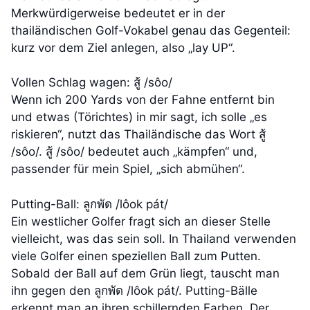
Merkwürdigerweise bedeutet er in der
thailändischen Golf-Vokabel genau das Gegenteil:
kurz vor dem Ziel anlegen, also „lay UP“.
Vollen Schlag wagen: สู้ /sôo/
Wenn ich 200 Yards von der Fahne entfernt bin
und etwas (Törichtes) in mir sagt, ich solle „es
riskieren“, nutzt das Thailändische das Wort สู้
/sôo/. สู้ /sôo/ bedeutet auch „kämpfen“ und,
passender für mein Spiel, „sich abmühen“.
Putting-Ball: ลูกพัด /lôok pát/
Ein westlicher Golfer fragt sich an dieser Stelle
vielleicht, was das sein soll. In Thailand verwenden
viele Golfer einen speziellen Ball zum Putten.
Sobald der Ball auf dem Grün liegt, tauscht man
ihn gegen den ลูกพัด /lôok pát/. Putting-Bälle
erkennt man an ihren schillernden Farben. Der