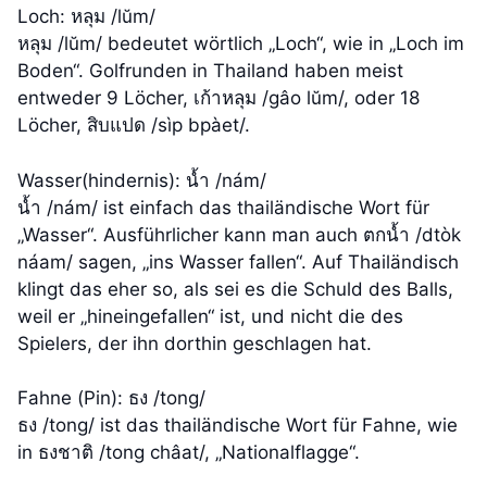
Loch: หลุม /lŭm/
หลุม /lŭm/ bedeutet wörtlich „Loch“, wie in „Loch im
Boden“. Golfrunden in Thailand haben meist
entweder 9 Löcher, เก้าหลุม /gâo lŭm/, oder 18
Löcher, สิบแปด /sìp bpàet/.
Wasser(hindernis): น้ำ /nám/
น้ำ /nám/ ist einfach das thailändische Wort für
„Wasser“. Ausführlicher kann man auch ตกน้ำ /dtòk
náam/ sagen, „ins Wasser fallen“. Auf Thailändisch
klingt das eher so, als sei es die Schuld des Balls,
weil er „hineingefallen“ ist, und nicht die des
Spielers, der ihn dorthin geschlagen hat.
Fahne (Pin): ธง /tong/
ธง /tong/ ist das thailändische Wort für Fahne, wie
in ธงชาติ /tong châat/, „Nationalflagge“.