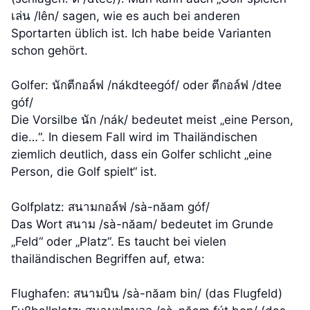
เล่น /lên/ sagen, wie es auch bei anderen
Sportarten üblich ist. Ich habe beide Varianten
schon gehört.
Golfer: นักตีกอล์ฟ /nákdteegóf/ oder ตีกอล์ฟ /dtee
góf/
Die Vorsilbe นัก /nák/ bedeutet meist „eine Person,
die…“. In diesem Fall wird im Thailändischen
ziemlich deutlich, dass ein Golfer schlicht „eine
Person, die Golf spielt“ ist.
Golfplatz: สนามกอล์ฟ /sà-năam góf/
Das Wort สนาม /sà-năam/ bedeutet im Grunde
„Feld“ oder „Platz“. Es taucht bei vielen
thailändischen Begriffen auf, etwa:
Flughafen: สนามบิน /sà-năam bin/ (das Flugfeld)