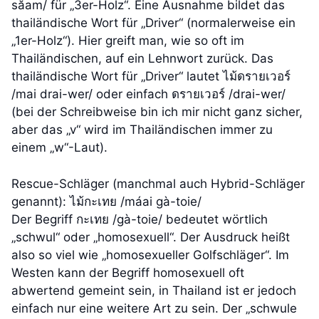
săam/ für „3er-Holz“. Eine Ausnahme bildet das
thailändische Wort für „Driver“ (normalerweise ein
„1er-Holz“). Hier greift man, wie so oft im
Thailändischen, auf ein Lehnwort zurück. Das
thailändische Wort für „Driver“ lautet ไม้ดรายเวอร์
/mai drai-wer/ oder einfach ดรายเวอร์ /drai-wer/
(bei der Schreibweise bin ich mir nicht ganz sicher,
aber das „v“ wird im Thailändischen immer zu
einem „w“-Laut).
Rescue-Schläger (manchmal auch Hybrid-Schläger
genannt): ไม้กะเทย /máai gà-toie/
Der Begriff กะเทย /gà-toie/ bedeutet wörtlich
„schwul“ oder „homosexuell“. Der Ausdruck heißt
also so viel wie „homosexueller Golfschläger“. Im
Westen kann der Begriff homosexuell oft
abwertend gemeint sein, in Thailand ist er jedoch
einfach nur eine weitere Art zu sein. Der „schwule