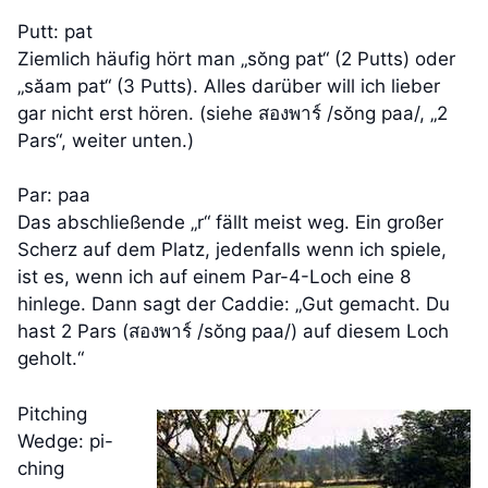
Putt: pat
Ziemlich häufig hört man „sŏng pat“ (2 Putts) oder
„săam pat“ (3 Putts). Alles darüber will ich lieber
gar nicht erst hören. (siehe สองพาร์ /sŏng paa/, „2
Pars“, weiter unten.)
Par: paa
Das abschließende „r“ fällt meist weg. Ein großer
Scherz auf dem Platz, jedenfalls wenn ich spiele,
ist es, wenn ich auf einem Par-4-Loch eine 8
hinlege. Dann sagt der Caddie: „Gut gemacht. Du
hast 2 Pars (สองพาร์ /sŏng paa/) auf diesem Loch
geholt.“
Pitching
Wedge: pi-
ching