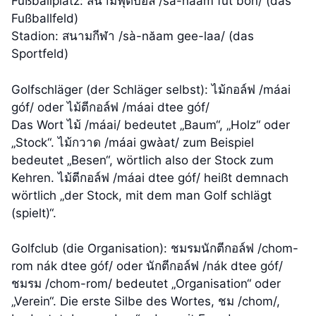
Fußballplatz: สนามฟุตบอล /sà-năam fút bon/ (das
Fußballfeld)
Stadion: สนามกีฬา /sà-năam gee-laa/ (das
Sportfeld)
Golfschläger (der Schläger selbst): ไม้กอล์ฟ /máai
góf/ oder ไม้ตีกอล์ฟ /máai dtee góf/
Das Wort ไม้ /máai/ bedeutet „Baum“, „Holz“ oder
„Stock“. ไม้กวาด /máai gwàat/ zum Beispiel
bedeutet „Besen“, wörtlich also der Stock zum
Kehren. ไม้ตีกอล์ฟ /máai dtee góf/ heißt demnach
wörtlich „der Stock, mit dem man Golf schlägt
(spielt)“.
Golfclub (die Organisation): ชมรมนักตีกอล์ฟ /chom-
rom nák dtee góf/ oder นักตีกอล์ฟ /nák dtee góf/
ชมรม /chom-rom/ bedeutet „Organisation“ oder
„Verein“. Die erste Silbe des Wortes, ชม /chom/,