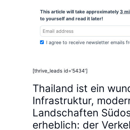
This article will take approximately
3 m
to yourself and read it later!
I agree to receive newsletter emails fr
[thrive_leads id=’5434′]
Thailand ist ein wu
Infrastruktur, mode
Landschaften Südost
erheblich: der Verke