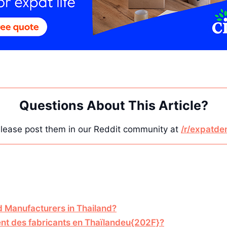
Questions About This Article?
lease post them in our Reddit community at
/r/expatde
d Manufacturers in Thailand?
ment des fabricants en Thaïlandeu{202F}?