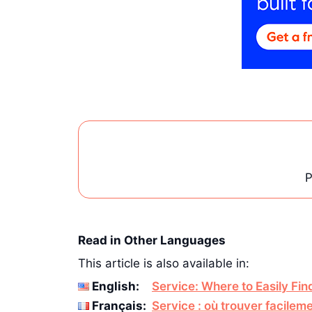
P
Read in Other Languages
This article is also available in:
English:
Service: Where to Easily Fin
Français:
Service : où trouver facile