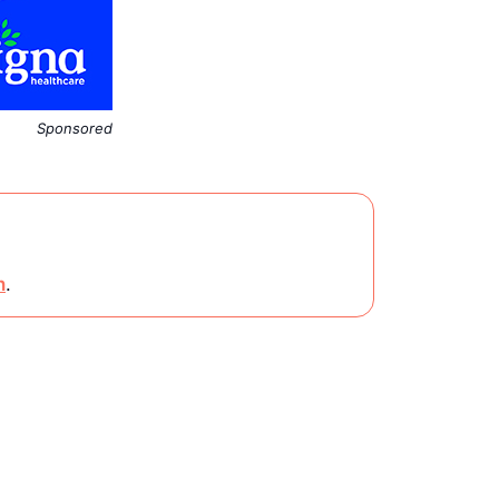
Sponsored
n
.