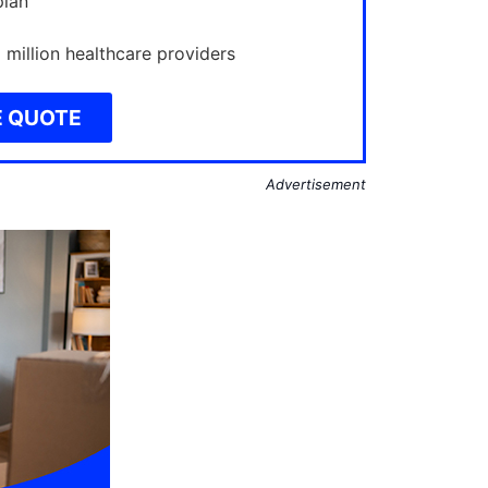
plan
million healthcare providers
E QUOTE
Advertisement