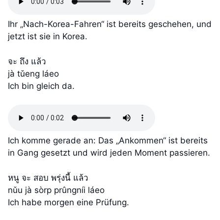
Ihr „Nach-Korea-Fahren“ ist bereits geschehen, und
jetzt ist sie in Korea.
จะ ถึง แล้ว
jà tǔeng láeo
Ich bin gleich da.
Ich komme gerade an: Das „Ankommen“ ist bereits
in Gang gesetzt und wird jeden Moment passieren.
หนู จะ สอบ พรุ่งนี้ แล้ว
nǔu jà sòrp prûngníi láeo
Ich habe morgen eine Prüfung.