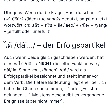
genug ist für das, wofür er älter sein müsste.
Übrigens: Wenn du die Frage „Hast du schon…?“
(แล้ว)รึยัง? /(láeo) rúe yang?/ benutzt, sagst du jetzt
wortwörtlich: แล้ว + หรือ + ยัง /láeo/ + /rǔe/ + /yang/
– „erfüllt oder unerfüllt“!
ได้ /dâi…/ – der Erfolgspartikel
Auch wenn beide gleich geschrieben werden, hat
dieses ได้ /dâi…/ NICHT dieselbe Funktion wie /…
dâi/ im Sinne von „können“. /dâi/ wird als
Erfolgspartikel bezeichnet und steht immer vor
dem Verb. Die tiefere Bedeutung liegt eher bei „Ich
habe die Chance bekommen, …“ oder „Es ist mir
gelungen, …“. Meistens beschreibt es vergangene
Ereignisse (aber nicht immer).