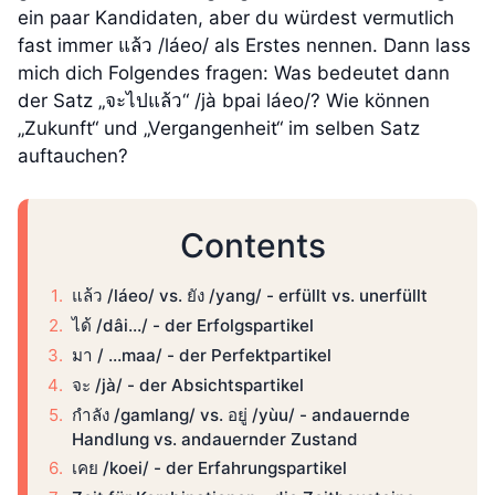
ein paar Kandidaten, aber du würdest vermutlich
fast immer แล้ว /láeo/ als Erstes nennen. Dann lass
mich dich Folgendes fragen: Was bedeutet dann
der Satz „จะไปแล้ว“ /jà bpai láeo/? Wie können
„Zukunft“ und „Vergangenheit“ im selben Satz
auftauchen?
Contents
แล้ว /láeo/ vs. ยัง /yang/ - erfüllt vs. unerfüllt
ได้ /dâi…/ - der Erfolgspartikel
มา / …maa/ - der Perfektpartikel
จะ /jà/ - der Absichtspartikel
กำลัง /gamlang/ vs. อยู่ /yùu/ - andauernde
Handlung vs. andauernder Zustand
เคย /koei/ - der Erfahrungspartikel