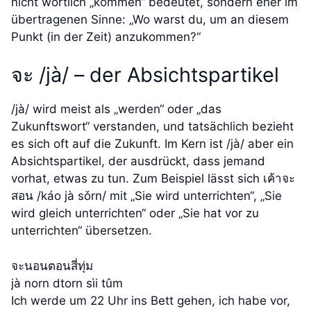
nicht wörtlich „kommen“ bedeutet, sondern eher im
übertragenen Sinne: „Wo warst du, um an diesem
Punkt (in der Zeit) anzukommen?“
จะ /jà/ – der Absichtspartikel
/jà/ wird meist als „werden“ oder „das
Zukunftswort“ verstanden, und tatsächlich bezieht
es sich oft auf die Zukunft. Im Kern ist /jà/ aber ein
Absichtspartikel, der ausdrückt, dass jemand
vorhat, etwas zu tun. Zum Beispiel lässt sich เค้าจะ
สอน /káo jà sǒrn/ mit „Sie wird unterrichten“, „Sie
wird gleich unterrichten“ oder „Sie hat vor zu
unterrichten“ übersetzen.
จะนอนตอนสี่ทุ่ม
jà norn dtorn sìi tûm
Ich werde um 22 Uhr ins Bett gehen, ich habe vor,