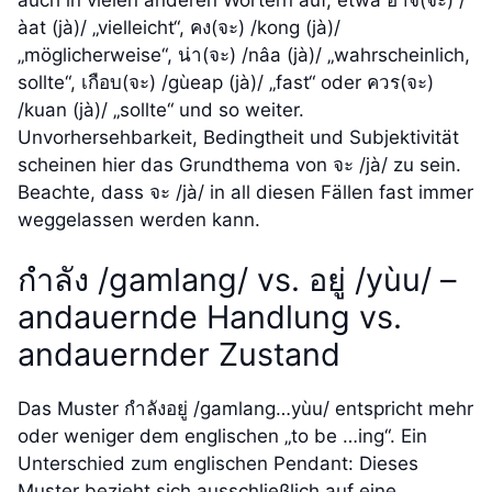
àat (jà)/ „vielleicht“, คง(จะ) /kong (jà)/
„möglicherweise“, น่า(จะ) /nâa (jà)/ „wahrscheinlich,
sollte“, เกือบ(จะ) /gùeap (jà)/ „fast“ oder ควร(จะ)
/kuan (jà)/ „sollte“ und so weiter.
Unvorhersehbarkeit, Bedingtheit und Subjektivität
scheinen hier das Grundthema von จะ /jà/ zu sein.
Beachte, dass จะ /jà/ in all diesen Fällen fast immer
weggelassen werden kann.
กำลัง /gamlang/ vs. อยู่ /yùu/ –
andauernde Handlung vs.
andauernder Zustand
Das Muster กำลังอยู่ /gamlang…yùu/ entspricht mehr
oder weniger dem englischen „to be …ing“. Ein
Unterschied zum englischen Pendant: Dieses
Muster bezieht sich ausschließlich auf eine