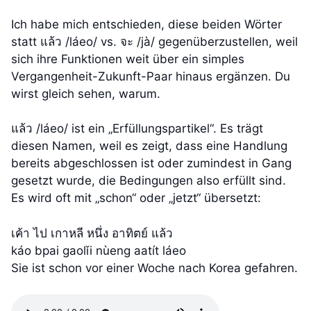
Ich habe mich entschieden, diese beiden Wörter
statt แล้ว /láeo/ vs. จะ /jà/ gegenüberzustellen, weil
sich ihre Funktionen weit über ein simples
Vergangenheit-Zukunft-Paar hinaus ergänzen. Du
wirst gleich sehen, warum.
แล้ว /láeo/ ist ein „Erfüllungspartikel“. Es trägt
diesen Namen, weil es zeigt, dass eine Handlung
bereits abgeschlossen ist oder zumindest in Gang
gesetzt wurde, die Bedingungen also erfüllt sind.
Es wird oft mit „schon“ oder „jetzt“ übersetzt:
เค้า ไป เกาหลี หนึ่ง อาทิตย์ แล้ว
káo bpai gaolǐi nùeng aatít láeo
Sie ist schon vor einer Woche nach Korea gefahren.