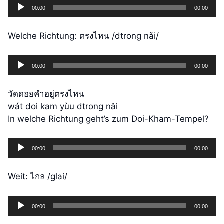
Audio-
00:00
00:00
Player
Welche Richtung: ตรงไหน /dtrong nǎi/
Audio-
00:00
00:00
Player
วัดดอยคำอยู่ตรงไหน
wát doi kam yùu dtrong nǎi
In welche Richtung geht’s zum Doi-Kham-Tempel?
Audio-
00:00
00:00
Player
Weit: ไกล /glai/
Audio-
00:00
00:00
Player