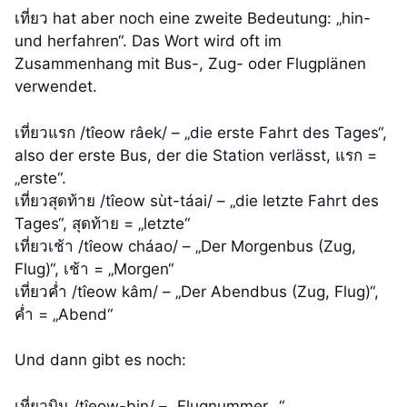
เที่ยว hat aber noch eine zweite Bedeutung: „hin-
und herfahren“. Das Wort wird oft im
Zusammenhang mit Bus-, Zug- oder Flugplänen
verwendet.
เที่ยวแรก /tîeow râek/ – „die erste Fahrt des Tages“,
also der erste Bus, der die Station verlässt, แรก =
„erste“.
เที่ยวสุดท้าย /tîeow sùt-​táai/ – „die letzte Fahrt des
Tages“, สุดท้าย = „letzte“
เที่ยวเช้า /tîeow cháao/ – „Der Morgenbus (Zug,
Flug)“, เช้า = „Morgen“
เที่ยวค่ำ /tîeow kâm/ – „Der Abendbus (Zug, Flug)“,
ค่ำ = „Abend“
Und dann gibt es noch:
เที่ยวบิน /tîeow-​bin/ – „Flugnummer _“