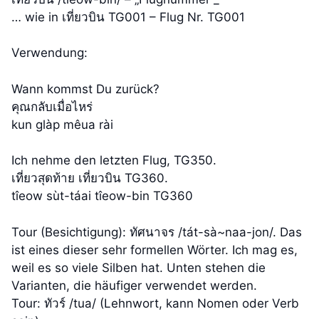
… wie in เที่ยวบิน TG001 – Flug Nr. TG001
Verwendung:
Wann kommst Du zurück?
คุณกลับเมื่อไหร่
kun glàp mêua rài
Ich nehme den letzten Flug, TG350.
เที่ยวสุดท้าย เที่ยวบิน TG360.
tîeow sùt-​táai tîeow-​bin TG360
Tour (Besichtigung): ทัศนาจร /tát-​sà~​naa-​jon/. Das
ist eines dieser sehr formellen Wörter. Ich mag es,
weil es so viele Silben hat. Unten stehen die
Varianten, die häufiger verwendet werden.
Tour: ทัวร์ /tua/ (Lehnwort, kann Nomen oder Verb