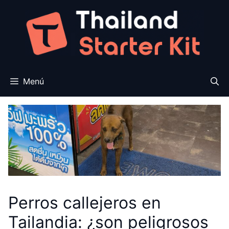
Saltar
al
contenido
Menú
Perros callejeros en
Tailandia: ¿son peligrosos